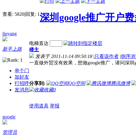
查看:
5820
|
回复:
1
深圳google推广开户
liuyang
电梯直达
新手上路
楼主
发表于 2011-11-14 09:50:18
|
只看该作者
|
倒序浏
一直做外贸没有效果，想做google推广，请问深圳g
串个门
加好友
打招呼
分享到:
QQ空间
腾讯微博
发消息
收藏
0
使用道具
举报
google
管理员