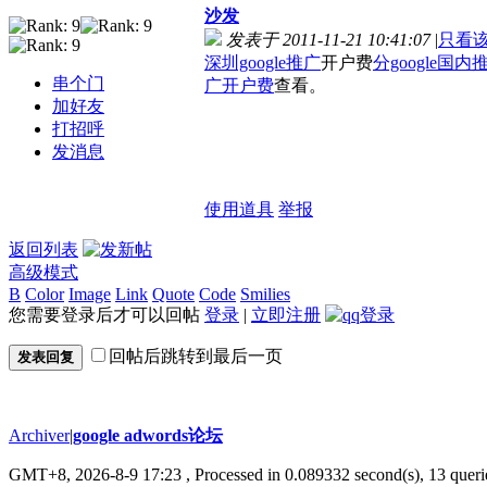
沙发
发表于 2011-11-21 10:41:07
|
只看
深圳google推广
开户费
分google国内
串个门
广开户费
查看。
加好友
打招呼
发消息
使用道具
举报
返回列表
高级模式
B
Color
Image
Link
Quote
Code
Smilies
您需要登录后才可以回帖
登录
|
立即注册
回帖后跳转到最后一页
发表回复
Archiver
|
google adwords论坛
GMT+8, 2026-8-9 17:23
, Processed in 0.089332 second(s), 13 querie