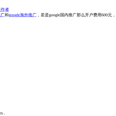
该作者
推广
和
google海外推广
，若是google国内推广那么开户费用600元
s .