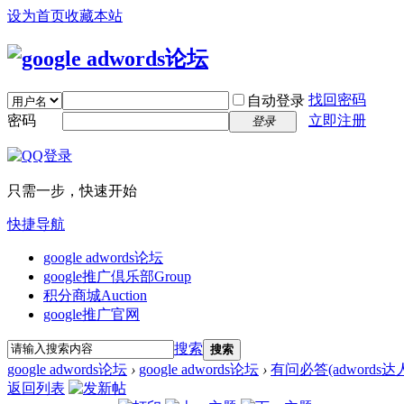
设为首页
收藏本站
找回密码
自动登录
密码
立即注册
登录
只需一步，快速开始
快捷导航
google adwords论坛
google推广倶乐部
Group
积分商城
Auction
google推广官网
搜索
搜索
google adwords论坛
›
google adwords论坛
›
有问必答(adwords
返回列表