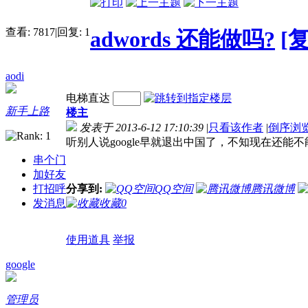
查看:
7817
|
回复:
1
adwords 还能做吗?
[
aodi
电梯直达
新手上路
楼主
发表于 2013-6-12 17:10:39
|
只看该作者
|
倒序浏
听别人说google早就退出中国了，不知现在还能不能做go
串个门
加好友
打招呼
分享到:
QQ空间
腾讯微博
发消息
收藏
0
使用道具
举报
google
管理员