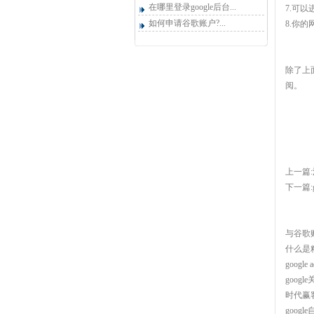
在哪里登录google后台...
7.可以
如何申请谷歌账户?...
8.你的
除了上面
阅。
上一篇:
下一篇:
与谷歌
什么是
googl
goog
时代赢
goog