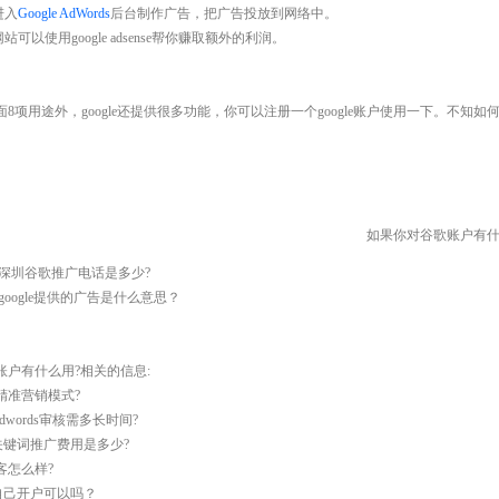
进入
Google AdWords
后台制作广告，把广告投放到网络中。
网站可以使用google adsense帮你赚取额外的利润。
8项用途外，google还提供很多功能，你可以注册一个google账户使用一下。不知如何注
如果你对谷歌账户有什
深圳谷歌推广电话是多少?
google提供的广告是什么意思？
账户有什么用?相关的信息:
精准营销模式?
e adwords审核需多长时间?
le关键词推广费用是多少?
客怎么样?
le自己开户可以吗？