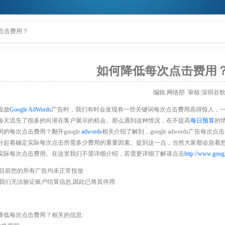
点击费用？
如何降低每次点击费用
编辑:网络部 审核:
深圳谷
投放
Google AdWords
广告时，我们有时会发现有一些关键词每次点击费用高得惊人，
每天流失了很多的向潜在客户展示的机会。那么遇到这种情况，在不提高
每日预算
的
的每次点击费用？翻开google
adwords
相关介绍了解到，google adwords广告
分起着确定实际每次点击所需多少费用的重要因素。提到这一点，当然大家都会急着想知道如何提
实际每次点击费用。在这里我们不需详细介绍，若需更详细了解请点击
http://www.googl
目前您的所有广告均未正常投放
我们无法验证账户结算信息,因此已将其停用
降低每次点击费用？相关的信息: