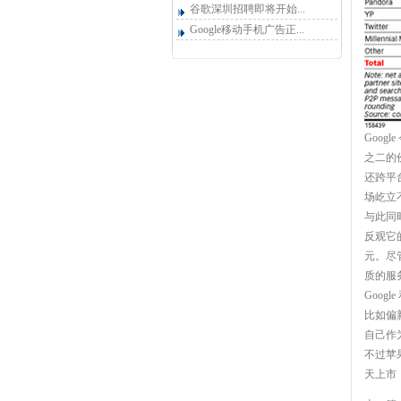
谷歌深圳招聘即将开始...
Google移动手机广告正...
Goog
之二的份
还跨平台
场屹立
与此同时
反观它的
元。尽管
质的服务
Goog
比如偏新
自己作
不过苹果
天上市